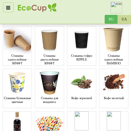
Стаканы
Стаканы
Стаканы гофро
Стаканы
однослойные
двухслойные
RIPPLE
однослойные
КРАФТ
КРАФТ
BAMBOO
Стаканы бумажные
Стаканы для
Кофе зерновой
Кофе молотый
цветные
вендинга