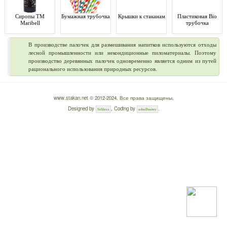
Сиропы ТМ
Бумажная трубочка
Крышки к стаканам
Пластиковая Bio
Maribell
трубочка
В производстве палочек для размешивания напитков используются отходы
лесной промышленности или некондиционные пиломатериалы. Поэтому
производство деревянных палочек одновременно является одним из путей
рационального использования природных ресурсов.
www.stakan.net © 2012-2024. Все права защищены.
Designed by
, Coding by
.
StAlexx
admDmitry