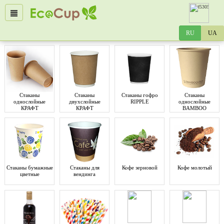
Стаканы
Стаканы
Стаканы гофро
Стаканы
однослойные
двухслойные
RIPPLE
однослойные
КРАФТ
КРАФТ
BAMBOO
Стаканы бумажные
Стаканы для
Кофе зерновой
Кофе молотый
цветные
вендинга