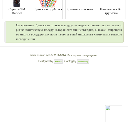
Сиропы ТМ
Бумажная трубочка
Крышки к стаканам
Пластиковая Bio
Maribell
трубочка
Со временем бумажные стаканы и другие изделия полностью вытеснят с
рынка пластиковую посуду которая сегодня невыгодна, а также, запрещена
во многих государствах из-за наличия в ней множества химических веществ
и соединений.
www.stakan.net © 2012-2024. Все права защищены.
Designed by
, Coding by
.
StAlexx
admDmitry