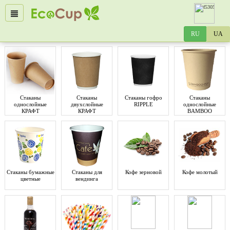
Стаканы
Стаканы
Стаканы гофро
Стаканы
однослойные
двухслойные
RIPPLE
однослойные
КРАФТ
КРАФТ
BAMBOO
Стаканы бумажные
Стаканы для
Кофе зерновой
Кофе молотый
цветные
вендинга