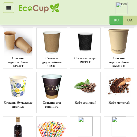
Стаканы
Стаканы
Стаканы гофро
Стаканы
однослойные
двухслойные
RIPPLE
однослойные
КРАФТ
КРАФТ
BAMBOO
Стаканы бумажные
Стаканы для
Кофе зерновой
Кофе молотый
цветные
вендинга