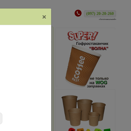
ам
(097) 20-20-260
×
«багатоканальний»