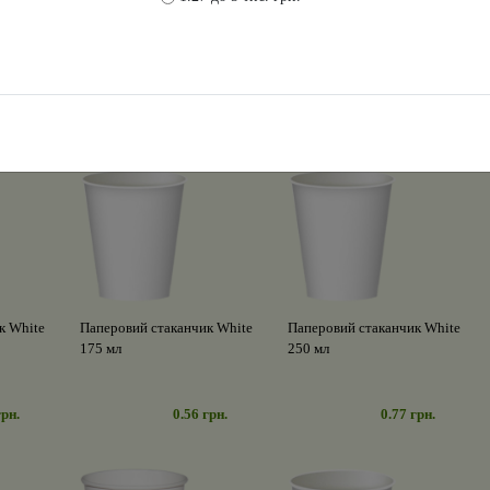
к White
Паперовий стаканчик White
Паперовий стаканчик White
175 мл
250 мл
грн.
0.56 грн.
0.77 грн.