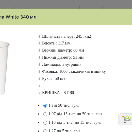
ро нас
Продукція
Доставка й оплата
Контакти
Нашим клієнт
ик White 340 мл
і Білі
Щільність паперу: 245 г/м2
Висота : 117 мм
Верхній діаметр: 80 мм
Нижній діаметр: 51 мм
Ламінація: внутрішня
Фасовка: 1000 стаканчиків в ящику
Рукав: 50 шт
КРИШКА - ST 80
1
від 50 тис. грн.
1.07
від 15 тис. до 50 тис. грн.
1.13
від 5 тис. до 15 тис. грн.
1.27
до 5 тис. грн.