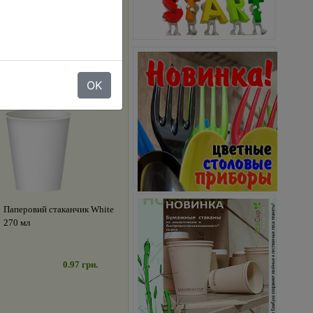
OK
Паперовий стаканчик White
270 мл
0.97 грн.