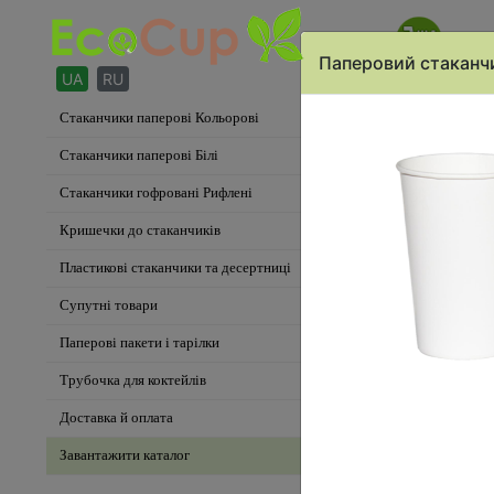
Кошик
П
Паперовий стаканч
Стаканчики паперові Кольорові
Стаканчики паперов
Стаканчики паперові Білі
Стаканчики гофровані Рифлені
Кришечки до стаканчиків
Пластикові стаканчики та десертниці
Супутні товари
Паперові пакети і тарілки
Трубочка для коктейлів
Доставка й оплата
Завантажити каталог