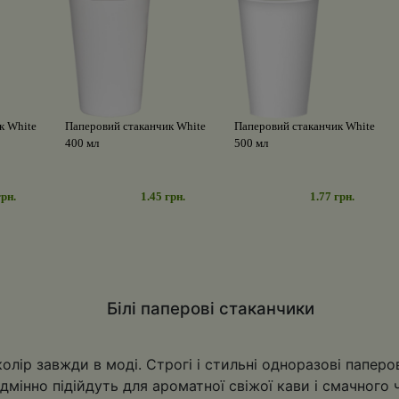
к White
Паперовий стаканчик White
Паперовий стаканчик White
400 мл
500 мл
грн.
1.45 грн.
1.77 грн.
Білі паперові стаканчики
лір завжди в моді. Строгі і стильні одноразові паперо
ідмінно підійдуть для ароматної свіжої кави і смачного 