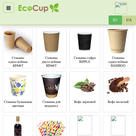
Стаканы
Стаканы
Стаканы гофро
Стаканы
однослойные
двухслойные
RIPPLE
однослойные
КРАФТ
КРАФТ
BAMBOO
Стаканы бумажные
Стаканы для
Кофе зерновой
Кофе молотый
цветные
вендинга