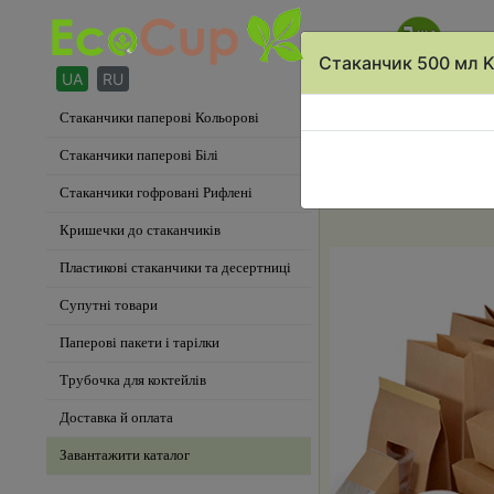
Кошик
П
Стаканчик 500 мл 
Стаканчики паперові Кольорові
Стаканчики KRAFT
Стаканчики паперові Білі
Стаканчики гофровані Рифлені
Кришечки до стаканчиків
Пластикові стаканчики та десертниці
Супутні товари
Паперові пакети і тарілки
Трубочка для коктейлів
Доставка й оплата
Завантажити каталог