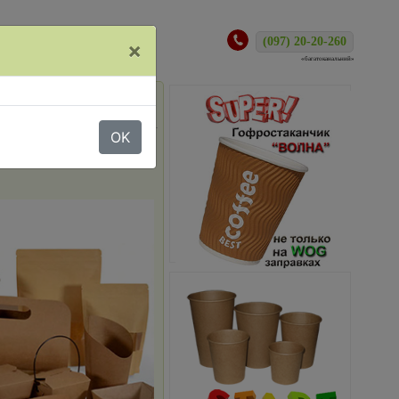
ам
(097) 20-20-260
×
«багатоканальний»
OK