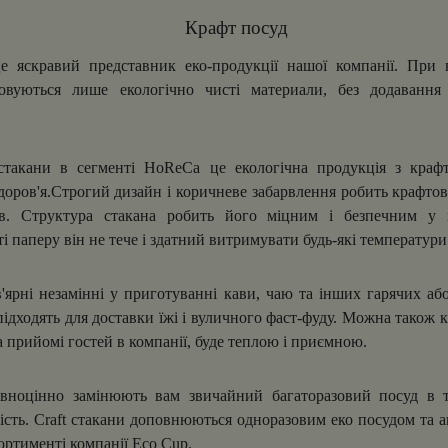
Крафт посуд
яскравий представник еко-продукції нашої компанії. При в
товуються лише екологічно чисті материали, без додавання
акани в сегменті HoReCa це екологічна продукція з крафт
доров'я.Строгий дизайн і коричневе забарвлення робить крафто
ів. Структура стакана робить його міцним і безпечним у 
і паперу він не тече і здатний витримувати будь-які температури
ярні незамінні у приготуванні кави, чаю та інших гарячих аб
ідходять для доставки їжі і вуличного фаст-фуду. Можна також 
а прийомі гостей в компанії, буде теплою і приємною.
вноцінно замінюють вам звичайний багаторазовий посуд в 
ість. Craft стакани доповнюються одноразовим еко посудом та а
ортименті компанії Eco Cup.