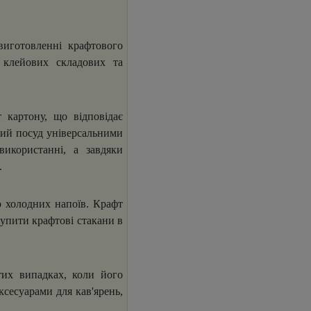
иготовленні крафтового
 клейових складових та
 картону, що відповідає
вий посуд універсальними
використанні, а завдяки
.
о холодних напоїв. Крафт
купити крафтові стакани в
тих випадках, коли його
ксесуарами для кав'ярень,