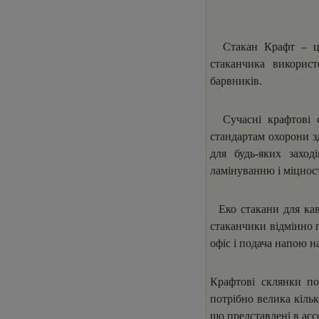
Стакан Крафт – це 
стаканчика викорис
барвників.
Сучасні крафтові ст
стандартам охорони з
для будь-яких заход
ламінуванню і міцност
Еко стакани для кав'
стаканчики відмінно п
офіс і подача напою н
Крафтові склянки по
потрібно велика кільк
що представлені в асс