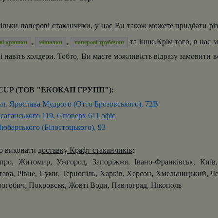
ьки паперові стаканчики, у нас Ви також можете придбати рі
,
,
та інше.Крім того, в нас 
ві кришки
мішалки
паперові трубочки
 і навіть холдери. Тобто, Ви маєте можливість відразу замовити 
OCUP (ТОВ "ЕКОКАП ГРУПП"):
вул. Ярослава Мудрого (Отто Брозовського), 72В
ксаганського 119, 6 поверх 611 офіс
Любарського (Білостоцького), 93
о виконати д
оставку Крафт стаканчиків
:
про, Житомир, Ужгород, Запоріжжя, Івано-Франківськ, Київ
ава, Рівне, Суми, Тернопіль, Харків, Херсон, Хмельницький, Чер
огобич, Покровськ, Жовті Води, Павлоград, Нікополь