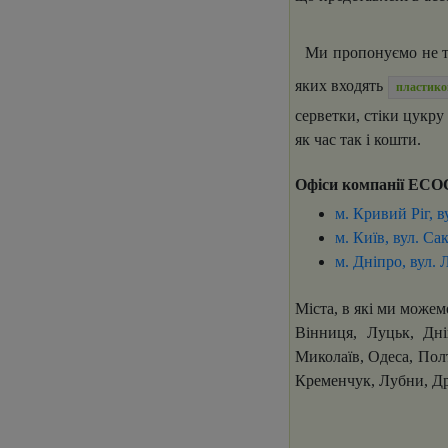
Ми пропонуємо не тіл
яких входять
пластико
серветки, стіки цукру
як час так і кошти.
Офіси компанії EC
м. Кривий Ріг, 
м. Київ, вул. Са
м. Дніпро, вул. 
Міста, в які ми можем
Вінниця, Луцьк, Дні
Миколаїв, Одеса, Полт
Кременчук, Лубни, Др