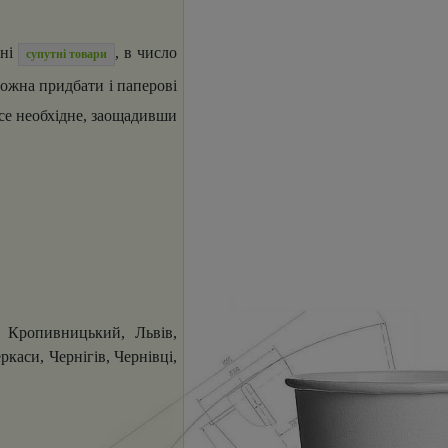
зні
, в число
супутні товари
можна придбати і паперові
все необхідне, заощадивши
, Кропивницький, Львів,
каси, Чернігів, Чернівці,