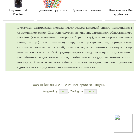
Сиропы ТМ
Бумажная трубочка
Крышки к стаканам
Пластиковая Bio
Maribell
трубочка
Бумажная одноразовая посуда имеет весьма широкий спектр применения в
современном мире. Она используется во многих заведениях общественного
питания (кафе, столовые, рестораны, бары и т.д.); в транспорте (самолеты,
поезда и пр.); для организации крупных праздников, где присутствует
огромное количество гостей; для походов и дальних поездок, куда
невозможно взять с собой традиционную посуду; да и просто для личного
потребления, когда вместо того, чтобы мыть посуду, ее можно просто
выкинуть, благо позволить себе это может каждый, так как бумажная
одноразовая посуда имеет минимальную стоимость.
www.stakan.net © 2012-2024. Все права защищены.
Designed by
, Coding by
.
StAlexx
admDmitry