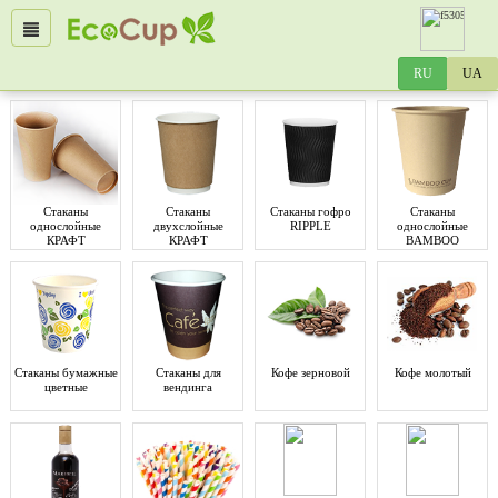
Стаканы
Стаканы
Стаканы гофро
Стаканы
однослойные
двухслойные
RIPPLE
однослойные
КРАФТ
КРАФТ
BAMBOO
Стаканы бумажные
Стаканы для
Кофе зерновой
Кофе молотый
цветные
вендинга