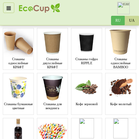
Стаканы
Стаканы
Стаканы гофро
Стаканы
однослойные
двухслойные
RIPPLE
однослойные
КРАФТ
КРАФТ
BAMBOO
Стаканы бумажные
Стаканы для
Кофе зерновой
Кофе молотый
цветные
вендинга