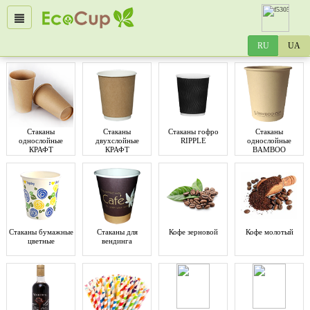
Стаканы
Стаканы
Стаканы гофро
Стаканы
однослойные
двухслойные
RIPPLE
однослойные
КРАФТ
КРАФТ
BAMBOO
Стаканы бумажные
Стаканы для
Кофе зерновой
Кофе молотый
цветные
вендинга