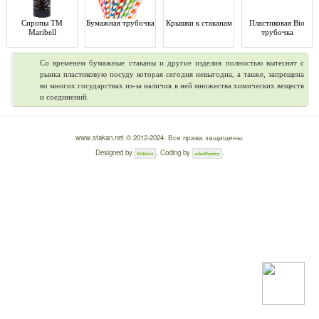
Сиропы ТМ
Бумажная трубочка
Крышки к стаканам
Пластиковая Bio
Maribell
трубочка
Со временем бумажные стаканы и другие изделия полностью вытеснят с
рынка пластиковую посуду которая сегодня невыгодна, а также, запрещена
во многих государствах из-за наличия в ней множества химических веществ
и соединений.
www.stakan.net © 2012-2024. Все права защищены.
Designed by
, Coding by
.
StAlexx
admDmitry