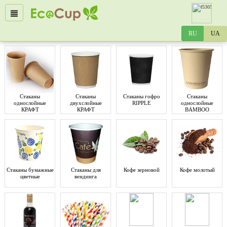
Стаканы
Стаканы
Стаканы гофро
Стаканы
однослойные
двухслойные
RIPPLE
однослойные
КРАФТ
КРАФТ
BAMBOO
Стаканы бумажные
Стаканы для
Кофе зерновой
Кофе молотый
цветные
вендинга