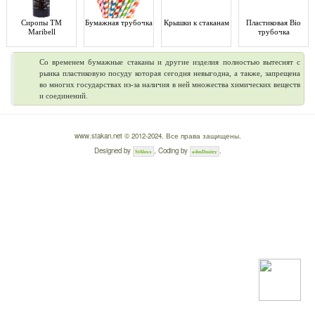
Сиропы ТМ
Бумажная трубочка
Крышки к стаканам
Пластиковая Bio
Maribell
трубочка
Со временем бумажные стаканы и другие изделия полностью вытеснят с
рынка пластиковую посуду которая сегодня невыгодна, а также, запрещена
во многих государствах из-за наличия в ней множества химических веществ
и соединений.
www.stakan.net © 2012-2024. Все права защищены.
Designed by
, Coding by
.
StAlexx
admDmitry