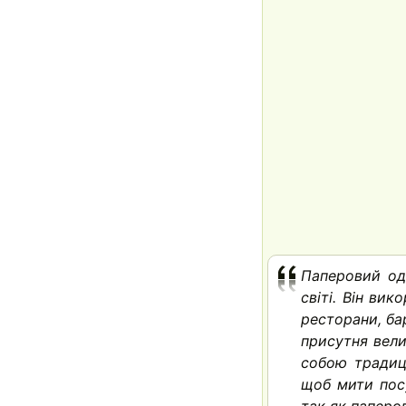
Паперовий од
світі. Він ви
ресторани, бари
присутня вели
собою традиці
щоб мити посу