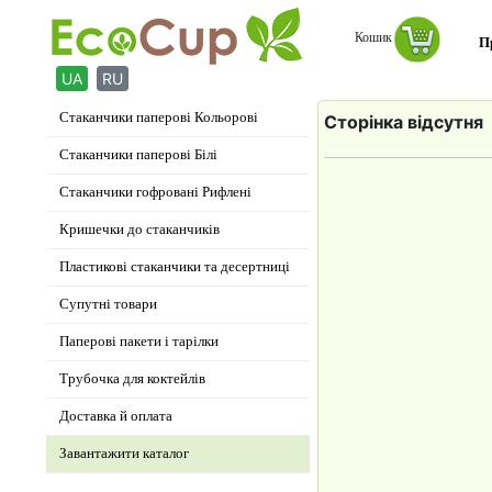
Кошик
П
Стаканчики паперові Кольорові
Сторінка відсутня
Стаканчики паперові Білі
Стаканчики гофровані Рифлені
Кришечки до стаканчиків
Пластикові стаканчики та десертниці
Супутні товари
Паперові пакети і тарілки
Трубочка для коктейлів
Доставка й оплата
Завантажити каталог