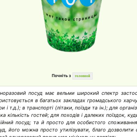
Почніть з
головной
норазовий посуд має вельми широкий спектр застос
користовується в багатьох закладах громадського харчув
 і т.д.); в транспорті (літаки, поїзди та ін.); для органі
ка кількість гостей; для походів і далеких поїздок, ку
йний посуд; та й просто для особистого споживання,
д, його можна просто утилізувати, благо дозволити 