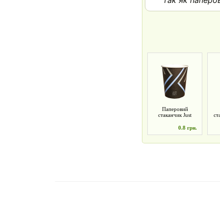
так як паперо
Паперовий
стаканчик Just
ст
Drink It 185 мл
0.8 грн.