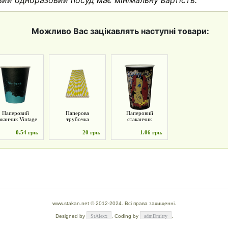
вий одноразовий посуд має мінімальну вартість.
Можливо Вас зацікавлять наступні товари:
Паперовий
Паперова
Паперовий
аканчик Vintage
трубочка
стаканчик
175 мл
6мм*197мм
Cartoons 340 мл
50шт./уп (жовта)
0.54 грн.
20 грн.
1.06 грн.
www.stakan.net © 2012-2024. Всі права захищенні.
Designed by
StAlexx
, Coding by
admDmitry
.