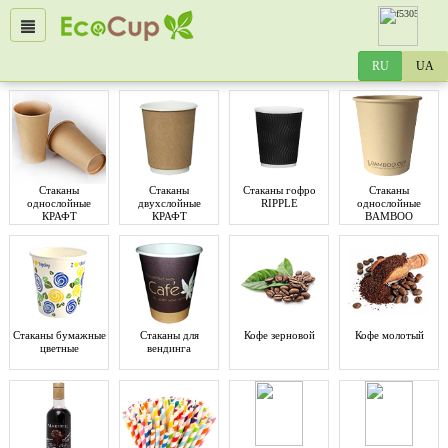
Стаканы
Стаканы
Стаканы гофро
Стаканы
однослойные
двухслойные
RIPPLE
однослойные
КРАФТ
КРАФТ
BAMBOO
Стаканы бумажные
Стаканы для
Кофе зерновой
Кофе молотый
цветные
вендинга