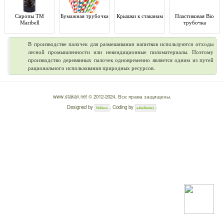
Сиропы ТМ
Бумажная трубочка
Крышки к стаканам
Пластиковая Bio
Maribell
трубочка
В производстве палочек для размешивания напитков используются отходы
лесной промышленности или некондиционные пиломатериалы. Поэтому
производство деревянных палочек одновременно является одним из путей
рационального использования природных ресурсов.
www.stakan.net © 2012-2024. Все права защищены.
Designed by
, Coding by
.
StAlexx
admDmitry