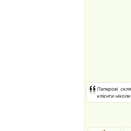
Паперові скля
клієнти нікол