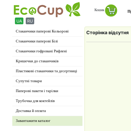
Кошик
П
Стаканчики паперові Кольорові
Сторінка відсутня
Стаканчики паперові Білі
Стаканчики гофровані Рифлені
Кришечки до стаканчиків
Пластикові стаканчики та десертниці
Супутні товари
Паперові пакети і тарілки
Трубочка для коктейлів
Доставка й оплата
Завантажити каталог